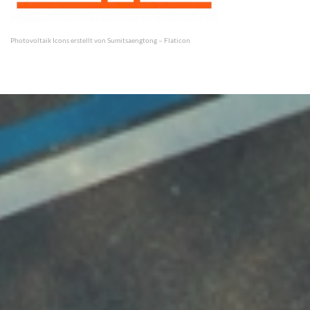
Photovoltaik Icons erstellt von Sumitsaengtong – Flaticon