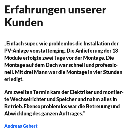
Erfahrungen unserer
Kunden
„Schnell, un­kom­pli­ziert und kom­pe­tent! Ich ha­be
sel­ten ei­ne so gu­te Ar­beit er­lebt. Und da­bei sind al­le
Mit­ar­bei­ter auch noch so sym­pa­thisch nett.
Ich möch­te der Fir­ma auch für ih­re sau­be­re und ak­
ku­ra­te Mon­ta­ge dan­ken und sie ger­ne wei­ter­emp­
feh­len!“
Dr. Martina Wagner
Google Rezension (vor 4 Jahren)