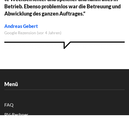
Be­trieb. Eben­so pro­blem­los war die Be­treu­ung und
Ab­wick­lung des gan­zen Auf­tra­ges.“
Andreas Gebert
Google Rezension (vor 4 Jahren)
Menü
FAQ
PV-Rechner
Referenz gewerblich