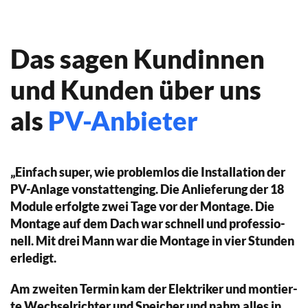
Das sagen Kundinnen
und Kunden über uns
als
PV-Anbieter
„Ein­fach su­per, wie pro­blem­los die In­stal­la­ti­on der
PV-An­la­ge von­stat­ten­ging. Die An­lie­fe­rung der 18
Mo­du­le er­folg­te zwei Ta­ge vor der Mon­ta­ge. Die
Mon­ta­ge auf dem Dach war schnell und pro­fes­sio­
nell. Mit drei Mann war die Mon­ta­ge in vier Stun­den
er­le­digt.
Am zwei­ten Ter­min kam der Elek­tri­ker und mon­tier­
te Wech­sel­rich­ter und Spei­cher und nahm al­les in